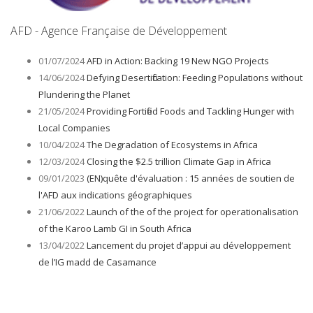
AFD - Agence Française de Développement
01/07/2024
AFD in Action: Backing 19 New NGO Projects
14/06/2024
Defying Desertification: Feeding Populations without
Plundering the Planet
21/05/2024
Providing Fortified Foods and Tackling Hunger with
Local Companies
10/04/2024
The Degradation of Ecosystems in Africa
12/03/2024
Closing the $2.5 trillion Climate Gap in Africa
09/01/2023
(EN)quête d'évaluation : 15 années de soutien de
l'AFD aux indications géographiques
21/06/2022
Launch of the of the project for operationalisation
of the Karoo Lamb GI in South Africa
13/04/2022
Lancement du projet d’appui au développement
de l’IG madd de Casamance