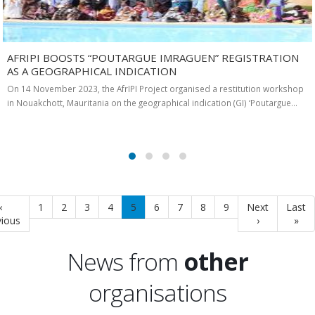
AFRIPI BOOSTS “POUTARGUE IMRAGUEN” REGISTRATION
AS A GEOGRAPHICAL INDICATION
On 14 November 2023, the AfrIPI Project organised a restitution workshop
in Nouakchott, Mauritania on the geographical indication (GI) ‘Poutargue…
Pagination
Previous
‹
Page
1
Page
2
Page
3
Page
4
Current
5
Page
6
Page
7
Page
8
Page
9
Next
Next
Last
Last
vious
page
page
page
›
page
»
News from
other
organisations