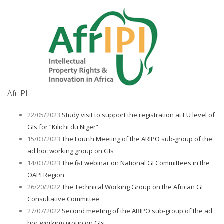
AfrIPI
22/05/2023
Study visit to support the registration at EU level of
GIs for “Kilichi du Niger”
15/03/2023
The Fourth Meeting of the ARIPO sub-group of the
ad hoc working group on GIs
14/03/2023
The first webinar on National GI Committees in the
OAPI Region
26/20/2022
The Technical Working Group on the African GI
Consultative Committee
27/07/2022
Second meeting of the ARIPO sub-group of the ad
hoc working group on GIs