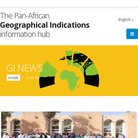
Skip
to
The Pan-African
main
English
Geographical Indications
content
information hub
GI NEWS
Breadcrumb
HOME
GI NEWS