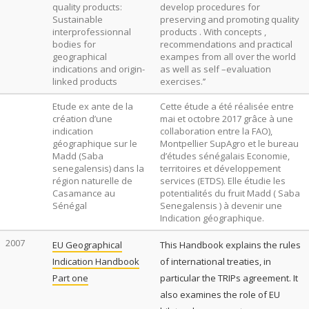
quality products:
develop procedures for
Sustainable
preserving and promoting quality
interprofessionnal
products . With concepts ,
bodies for
recommendations and practical
geographical
exampes from all over the world
indications and origin-
as well as self –evaluation
linked products
exercises.’’
Etude ex ante de la
Cette étude a été réalisée entre
création d’une
mai et octobre 2017 grâce à une
indication
collaboration entre la FAO),
géographique sur le
Montpellier SupAgro et le bureau
Madd (Saba
d’études sénégalais Economie,
senegalensis) dans la
territoires et développement
région naturelle de
services (ETDS). Elle étudie les
Casamance au
potentialités du fruit Madd ( Saba
Sénégal
Senegalensis ) à devenir une
Indication géographique.
2007
EU Geographical
This Handbook explains the rules
Indication Handbook
of international treaties, in
Part one
particular the TRIPs agreement. It
also examines the role of EU