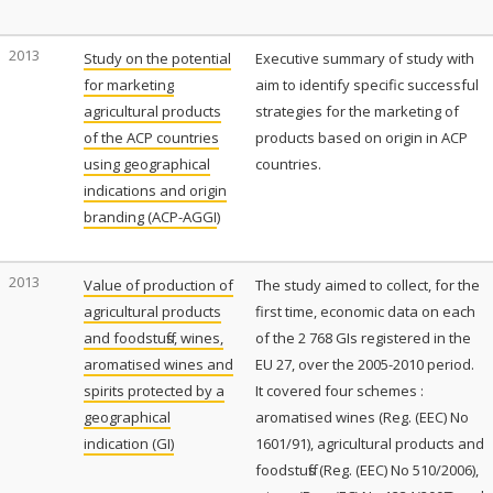
2013
Study on the potential
Executive summary of study with
for marketing
aim to identify specific successful
agricultural products
strategies for the marketing of
of the ACP countries
products based on origin in ACP
using geographical
countries.
indications and origin
branding (ACP-AGGI
)
2013
Value of production of
The study aimed to collect, for the
agricultural products
first time, economic data on each
and foodstuffs, wines,
of the 2 768 GIs registered in the
aromatised wines and
EU 27, over the 2005-2010 period.
spirits protected by a
It covered four schemes :
geographical
aromatised wines (Reg. (EEC) No
indication (GI)
1601/91), agricultural products and
foodstuffs (Reg. (EEC) No 510/2006),