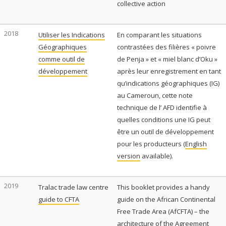
collective action
2018
Utiliser les Indications
En comparant les situations
Géographiques
contrastées des filières « poivre
comme outil de
de Penja » et « miel blanc d’Oku »
développement
après leur enregistrement en tant
qu’indications géographiques (IG)
au Cameroun, cette note
technique de l’ AFD identifie à
quelles conditions une IG peut
être un outil de développement
pour les producteurs (
English
version
available).
2019
Tralac trade law centre
This booklet provides a handy
guide to CFTA
guide on the African Continental
Free Trade Area (AfCFTA) – the
architecture of the Agreement