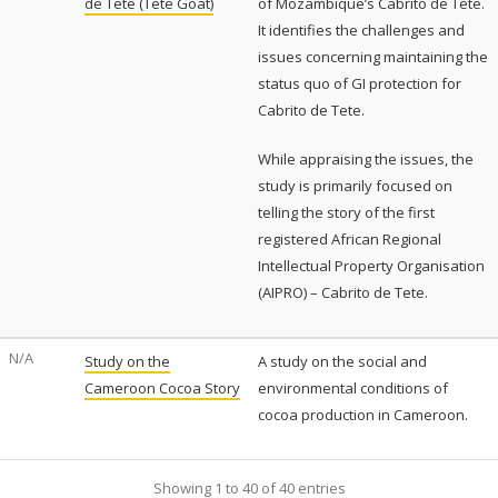
de Tete (Tete Goat)
of Mozambique’s Cabrito de Tete.
It identifies the challenges and
issues concerning maintaining the
status quo of GI protection for
Cabrito de Tete.
While appraising the issues, the
study is primarily focused on
telling the story of the first
registered African Regional
Intellectual Property Organisation
(AIPRO) – Cabrito de Tete.
N/A
Study on the
A study on the social and
Cameroon Cocoa Story
environmental conditions of
cocoa production in Cameroon.
Showing 1 to 40 of 40 entries