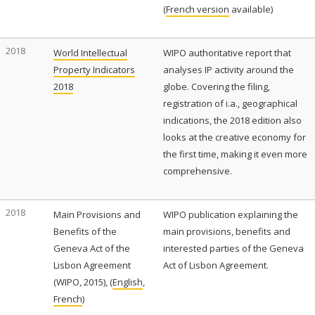
(
French version
available)
2018
World Intellectual
WIPO authoritative report that
Property Indicators
analyses IP activity around the
2018
globe. Covering the filing,
registration of i.a., geographical
indications, the 2018 edition also
looks at the creative economy for
the first time, making it even more
comprehensive.
2018
Main Provisions and
WIPO publication explaining the
Benefits of the
main provisions, benefits and
Geneva Act of the
interested parties of the Geneva
Lisbon Agreement
Act of Lisbon Agreement.
(WIPO, 2015), (
English
,
French
)