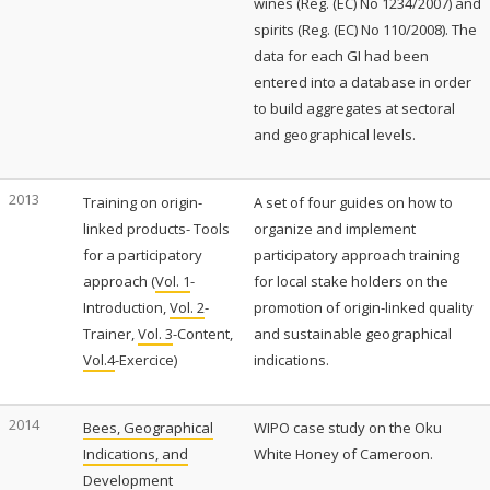
wines (Reg. (EC) No 1234/2007) and
spirits (Reg. (EC) No 110/2008). The
data for each GI had been
entered into a database in order
to build aggregates at sectoral
and geographical levels.
2013
Training on origin-
A set of four guides on how to
linked products- Tools
organize and implement
for a participatory
participatory approach training
approach (
Vol. 1
-
for local stake holders on the
Introduction,
Vol. 2
-
promotion of origin-linked quality
Trainer,
Vol. 3
-Content,
and sustainable geographical
Vol.4
-Exercice)
indications.
2014
Bees, Geographical
WIPO case study on the Oku
Indications, and
White Honey of Cameroon.
Development