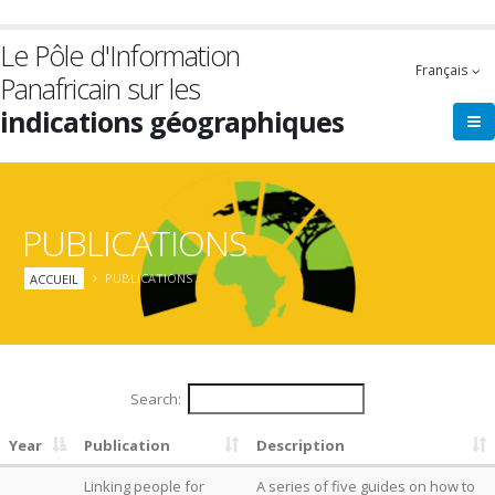
Aller
au
Le Pôle d'Information
contenu
Français
Panafricain sur les
principal
indications géographiques
PUBLICATIONS
Fil
ACCUEIL
PUBLICATIONS
d'Ariane
Search:
Year
Publication
Description
Linking people for
A series of five guides on how to