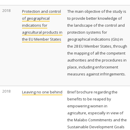
2018
Protection and control
The main objective of the study is
of geographical
to provide better knowledge of
indications for
the landscape of the control and
agricultural products in
protection systems for
the EU Member States
geographical indications (GIs) in
the 28 EU Member States, through
the mapping of all the competent
authorities and the procedures in
place, including enforcement
measures against infringements.
2018
Leaving no one behind
Brief brochure regarding the
benefits to be reaped by
empowering women in
agriculture, especially in view of
the Malabo Commitments and the
Sustainable Development Goals