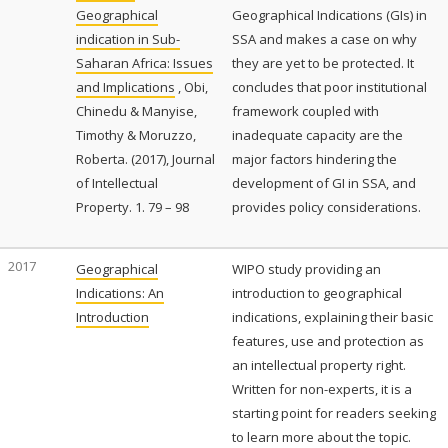
Geographical
Geographical Indications (GIs) in
indication in Sub-
SSA and makes a case on why
Saharan Africa: Issues
they are yet to be protected. It
and Implications
, Obi,
concludes that poor institutional
Chinedu & Manyise,
framework coupled with
Timothy & Moruzzo,
inadequate capacity are the
Roberta. (2017), Journal
major factors hindering the
of Intellectual
development of GI in SSA, and
Property. 1. 79 – 98
provides policy considerations.
2017
Geographical
WIPO study providing an
Indications: An
introduction to geographical
Introduction
indications, explaining their basic
features, use and protection as
an intellectual property right.
Written for non-experts, it is a
starting point for readers seeking
to learn more about the topic.